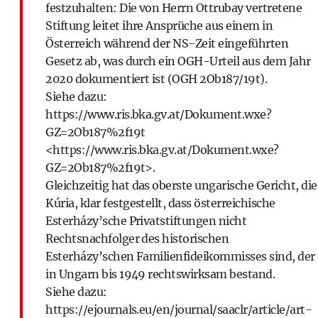
festzuhalten: Die von Herrn Ottrubay vertretene
Stiftung leitet ihre Ansprüche aus einem in
Österreich während der NS-Zeit eingeführten
Gesetz ab, was durch ein OGH-Urteil aus dem Jahr
2020 dokumentiert ist (OGH 2Ob187/19t).
Siehe dazu:
https://www.ris.bka.gv.at/Dokument.wxe?
GZ=2Ob187%2f19t
<
https://www.ris.bka.gv.at/Dokument.wxe?
GZ=2Ob187%2f19t
>.
Gleichzeitig hat das oberste ungarische Gericht, die
Kúria, klar festgestellt, dass österreichische
Esterházy’sche Privatstiftungen nicht
Rechtsnachfolger des historischen
Esterházy’schen Familienfideikommisses sind, der
in Ungarn bis 1949 rechtswirksam bestand.
Siehe dazu:
https://ejournals.eu/en/journal/saaclr/article/art-