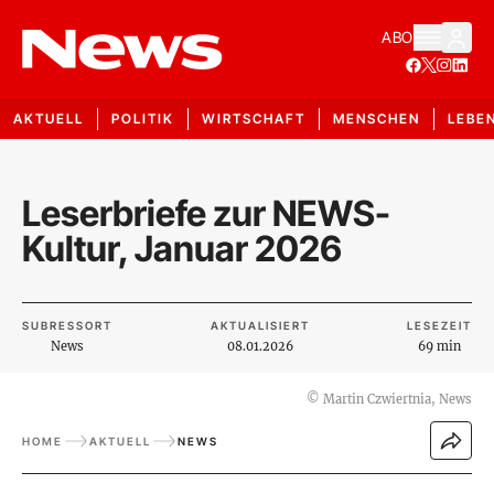
ABO
AKTUELL
POLITIK
WIRTSCHAFT
MENSCHEN
LEBE
Leserbriefe zur NEWS-
Kultur, Januar 2026
SUBRESSORT
AKTUALISIERT
LESEZEIT
News
08.01.2026
69 min
©
Martin Czwiertnia, News
HOME
AKTUELL
NEWS