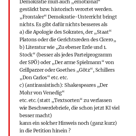
Demokratie muß auch „emotional“
gestärkt bzw. historisch verortet werden.
„Frontaler“ Demokratie-Unterricht bringt
nichts. Es gibt dafür nichts besseres als
a) die Apologie des Sokrates, der „Staat“
Platons oder die Gerichtsreden des Cicero„
b) Literatur wie „Zu ebener Erde und 1.
Stock“ (besser als jedes Parteiprogramm
der SPÖ) oder „Der arme Spielmann“ von
Grillparzer oder Goethes „Götz“, Schillers
„Don Carlos“ etc. etc.
c) (antirassistisch): Shakespeares „Der
Mohr von Venedig“
etc. etc. (statt „Textsorten“ zu verfassen
wie Beschwerdebriefe, die schon jetzt KI viel
besser macht)
kann ein solcher Hinweis noch (ganz kurz)
in die Petition hinein ?