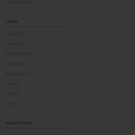
Politiker:innen
Leben
Kulinarik
Gesundheit
Reisen & Freizeit
Immobilien
Bürgerservice
Umwelt
Technik
Vereine
Kunst & Kultur