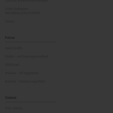
Literatur & Buchempfehlungen
Franz Grabmayrs
MATERIALSCHLACHTEN
Videos
Fokus
Good Health
Kinder- und Jugendgesundheit
NEWScast
Podcast - OÖ ungefiltert
Podcast - Kärnten ungefiltert
Galerie
Foto-Galerie