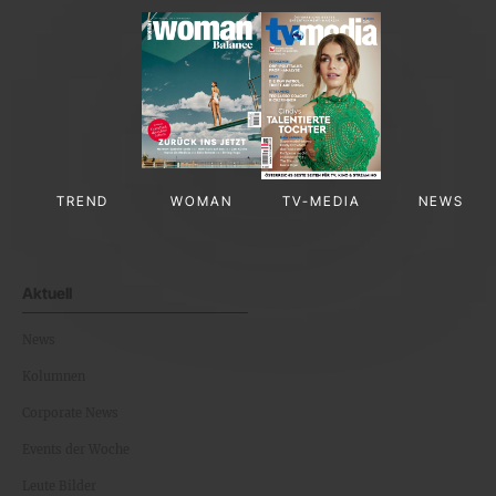
TREND
WOMAN
TV-MEDIA
NEWS
Aktuell
News
Kolumnen
Corporate News
Events der Woche
Leute Bilder