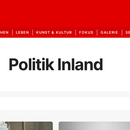
CHEN
LEBEN
KUNST & KULTUR
FOKUS
GALERIE
S
Politik Inland