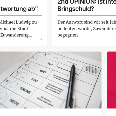
2nd OPINION: Ist Inte
ntwortung ab"
Bringschuld?
Michael Ludwig zu
Der Antwort sind wir seit J
 ist die Stadt
bedeuten würde, Zuwandere
n Zuwanderung
begegnen