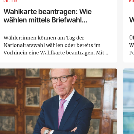
POLITIK
PO
Wahlkarte beantragen: Wie
wählen mittels Briefwahl
W
funktioniert
Wähler:innen können am Tag der
Ü
Nationalratswahl wählen oder bereits im
W
Vorhinein eine Wahlkarte beantragen. Mit
P
einer Wahlkarte ka...
we