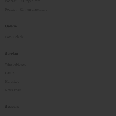
Podcast - OÖ ungefiltert
Podcast - Kärnten ungefiltert
Galerie
Foto-Galerie
Service
Whistleblower
Games
Horoskop
News Team
Specials