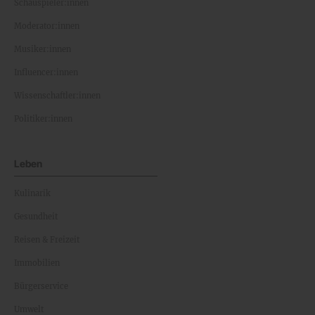
Schauspieler:innen
Moderator:innen
Musiker:innen
Influencer:innen
Wissenschaftler:innen
Politiker:innen
Leben
Kulinarik
Gesundheit
Reisen & Freizeit
Immobilien
Bürgerservice
Umwelt