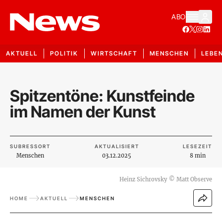
ABO
AKTUELL
POLITIK
WIRTSCHAFT
MENSCHEN
LEBE
Spitzentöne: Kunstfeinde
im Namen der Kunst
SUBRESSORT
AKTUALISIERT
LESEZEIT
Menschen
03.12.2025
8 min
Heinz Sichrovsky
©
Matt Observe
HOME
AKTUELL
MENSCHEN