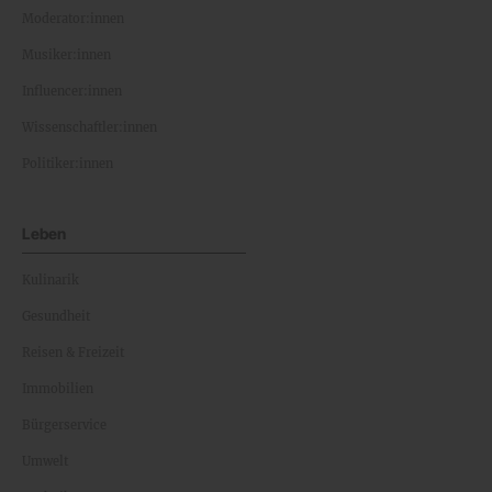
Moderator:innen
Musiker:innen
Influencer:innen
Wissenschaftler:innen
Politiker:innen
Leben
Kulinarik
Gesundheit
Reisen & Freizeit
Immobilien
Bürgerservice
Umwelt