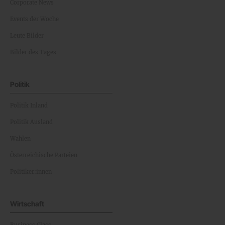
Corporate News
Events der Woche
Leute Bilder
Bilder des Tages
Politik
Politik Inland
Politik Ausland
Wahlen
Österreichische Parteien
Politiker:innen
Wirtschaft
Business Class