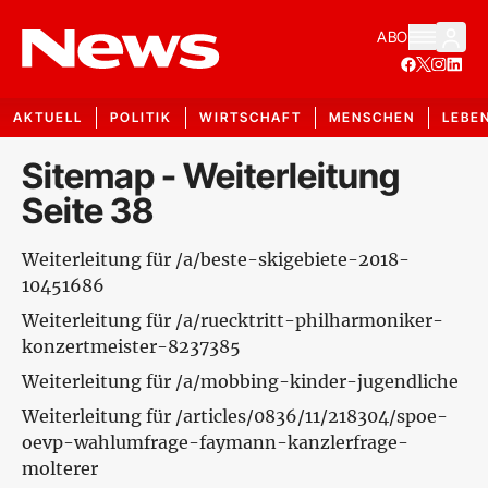
ABO
AKTUELL
POLITIK
WIRTSCHAFT
MENSCHEN
LEBE
Sitemap - Weiterleitung
Seite 38
Weiterleitung für /a/beste-skigebiete-2018-
10451686
Weiterleitung für /a/ruecktritt-philharmoniker-
konzertmeister-8237385
Weiterleitung für /a/mobbing-kinder-jugendliche
Weiterleitung für /articles/0836/11/218304/spoe-
oevp-wahlumfrage-faymann-kanzlerfrage-
molterer