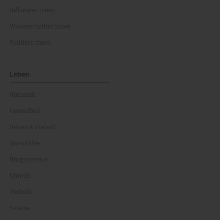
Influencer:innen
Wissenschaftler:innen
Politiker:innen
Leben
Kulinarik
Gesundheit
Reisen & Freizeit
Immobilien
Bürgerservice
Umwelt
Technik
Vereine