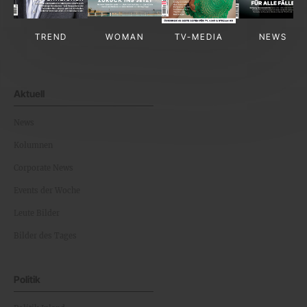
TREND
WOMAN
TV-MEDIA
NEWS
Aktuell
News
Kolumnen
Corporate News
Events der Woche
Leute Bilder
Bilder des Tages
Politik