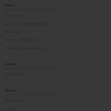
Fokus
Good Health
Kinder- und Jugendgesundheit
NEWScast
Podcast - OÖ ungefiltert
Podcast - Kärnten ungefiltert
Galerie
Foto-Galerie
Service
Whistleblower
Games