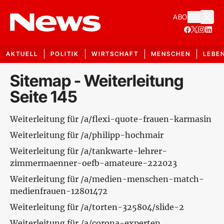
ABO
AKTUELL
POLITIK
WIRTSCHAFT
MENSCHEN
LEBE
Sitemap - Weiterleitung
Seite 145
Weiterleitung für /a/flexi-quote-frauen-karmasin
Weiterleitung für /a/philipp-hochmair
Weiterleitung für /a/tankwarte-lehrer-
zimmermaenner-oefb-amateure-222023
Weiterleitung für /a/medien-menschen-match-
medienfrauen-12801472
Weiterleitung für /a/torten-325804/slide-2
Weiterleitung für /a/corona-experten