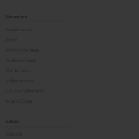
Menschen
Künstler:innen
Royals
Schauspieler:innen
Moderator:innen
Musiker:innen
Influencer:innen
Wissenschaftler:innen
Politiker:innen
Leben
Kulinarik