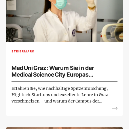
STEIERMARK
Med Uni Graz: Warum Sie in der
Medical Science City Europas
innovativsten Medizin‑Campus finden
Erfahren Sie, wie nachhaltige Spitzenforschung,
Hightech‑Start‑ups und exzellente Lehre in Graz
verschmelzen – und warum der Campus der
Med Uni Graz der ideale Standort für Ihre Karriere
in Medizin un...