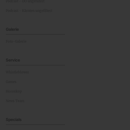
Podcast - OÖ ungefiltert
Podcast - Kärnten ungefiltert
Galerie
Foto-Galerie
Service
Whistleblower
Games
Horoskop
News Team
Specials