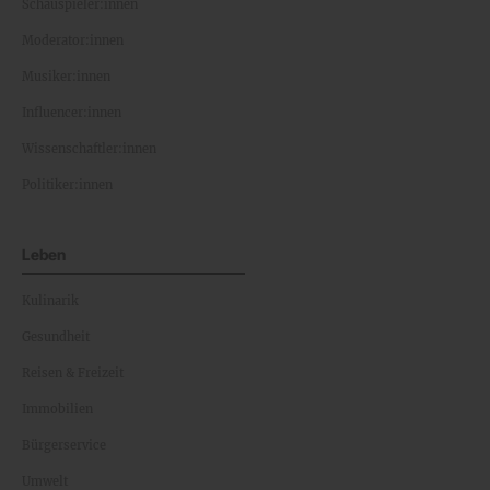
Schauspieler:innen
Moderator:innen
Musiker:innen
Influencer:innen
Wissenschaftler:innen
Politiker:innen
Leben
Kulinarik
Gesundheit
Reisen & Freizeit
Immobilien
Bürgerservice
Umwelt