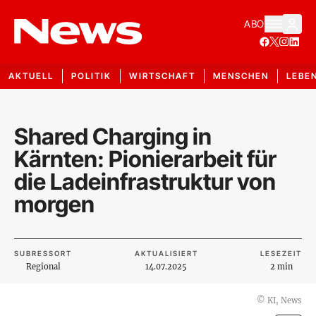
ABO
AKTUELL
POLITIK
WIRTSCHAFT
MENSCHEN
LEBE
Shared Charging in
Kärnten: Pionierarbeit für
die Ladeinfrastruktur von
morgen
SUBRESSORT
AKTUALISIERT
LESEZEIT
Regional
14.07.2025
2 min
©
KI, News