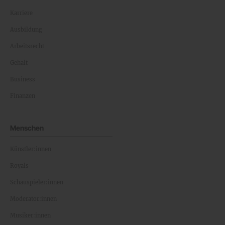
Karriere
Ausbildung
Arbeitsrecht
Gehalt
Business
Finanzen
Menschen
Künstler:innen
Royals
Schauspieler:innen
Moderator:innen
Musiker:innen