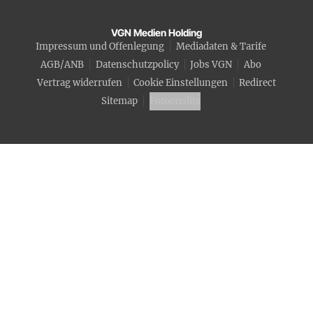
VGN Medien Holding
Impressum und Offenlegung
Mediadaten & Tarife
AGB/ANB
Datenschutzpolicy
Jobs VGN
Abo
Vertrag widerrufen
Cookie Einstellungen
Redirect
Sitemap
Fotocredits