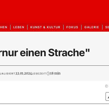
CHEN
LEBEN
KUNST & KULTUR
FOKUS
GALERIE
S
rnur einen Strache"
22.01.2024
18 min
UALISIERT
LESEZEIT
©