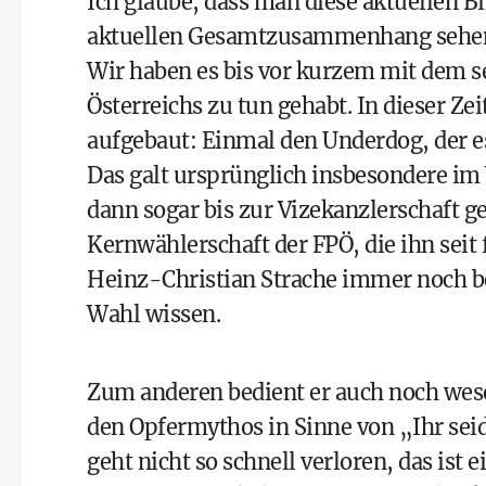
Ich glaube, dass man diese aktuellen B
aktuellen Gesamtzusammenhang sehen da
Wir haben es bis vor kurzem mit dem s
Österreichs zu tun gehabt. In dieser Z
aufgebaut: Einmal den Underdog, der es
Das galt ursprünglich insbesondere im 
dann sogar bis zur Vizekanzlerschaft ge
Kernwählerschaft der FPÖ, die ihn seit 
Heinz-Christian Strache immer noch be
Wahl wissen.
Zum anderen bedient er auch noch wese
den Opfermythos in Sinne von „Ihr seid
geht nicht so schnell verloren, das ist e