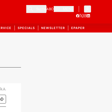
Suche
ABO
MENÜ
ERVICE
SPECIALS
NEWSLETTER
EPAPER
k.A.