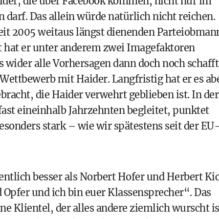
ilder, die über Facebook kommen, nicht nur im
rf. Das allein würde natürlich nicht reichen.
eit 2005 weitaus längst dienenden Parteiobman
eit hat er unter anderem zwei Imagefaktoren
 wider alle Vorhersagen dann doch noch schafft
Wettbewerb mit Haider. Langfristig hat er es ab
bracht, die Haider verwehrt geblieben ist. In der
fast eineinhalb Jahrzehnten begleitet, punktet
sonders stark – wie wir spätestens seit der EU
ntlich besser als
Norbert Hofer
und
Herbert Kic
 Opfer und ich bin euer Klassensprecher“. Das
ine Klientel, der alles andere ziemlich wurscht is