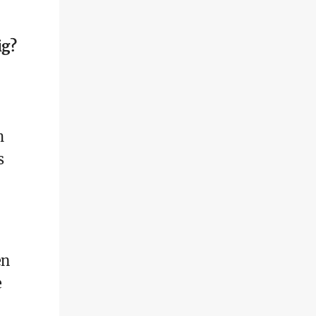
ig?
h
s
en
e