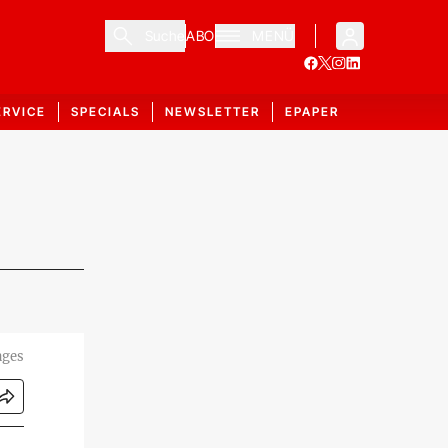
Suche
ABO
MENÜ
ERVICE
SPECIALS
NEWSLETTER
EPAPER
ages