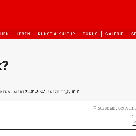
CHEN
LEBEN
KUNST & KULTUR
FOKUS
GALERIE
S
k?
22.01.2024
7 min
KTUALISIERT
LESEZEIT
©
Sussman, Getty Im