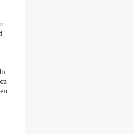
um
d
In
bra
nen