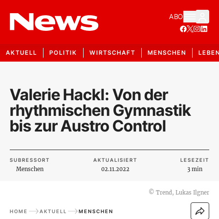
ABO
AKTUELL
POLITIK
WIRTSCHAFT
MENSCHEN
LEBE
Valerie Hackl: Von der
rhythmischen Gymnastik
bis zur Austro Control
SUBRESSORT
AKTUALISIERT
LESEZEIT
Menschen
02.11.2022
3 min
©
Trend, Lukas Ilgner
HOME
AKTUELL
MENSCHEN