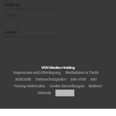
Regional
Regional
ePaper
VGN Medien Holding
Impressum und Offenlegung
Mediadaten & Tarife
AGB/ANB
Datenschutzpolicy
Jobs VGN
Abo
Vertrag widerrufen
Cookie Einstellungen
Redirect
Sitemap
Fotocredits