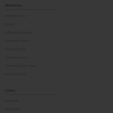
Menschen
Künstler:innen
Royals
Schauspieler:innen
Moderator:innen
Musiker:innen
Influencer:innen
Wissenschaftler:innen
Politiker:innen
Leben
Kulinarik
Gesundheit