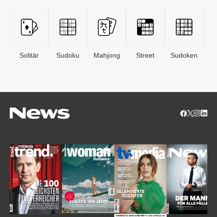
Solitär
Sudoku
Mahjong
Street
Sudoken
B
S