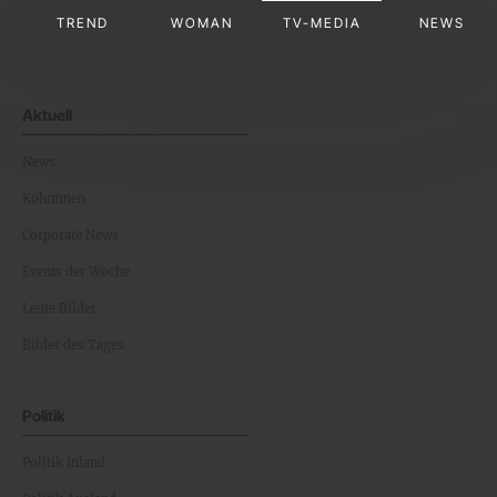
TREND
WOMAN
TV-MEDIA
NEWS
Aktuell
News
Kolumnen
Corporate News
Events der Woche
Leute Bilder
Bilder des Tages
Politik
Politik Inland