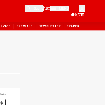
Suche
ABO
MENÜ
ERVICE
SPECIALS
NEWSLETTER
EPAPER
w.at