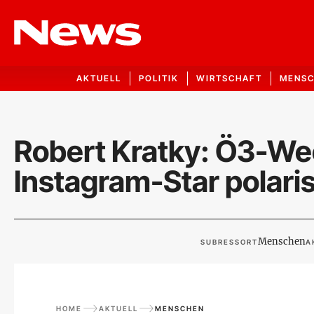
AKTUELL
POLITIK
WIRTSCHAFT
MENS
Robert Kratky: Ö3-We
Instagram-Star polaris
Menschen
SUBRESSORT
A
HOME
AKTUELL
MENSCHEN