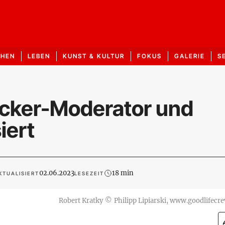
CHEN
LEBEN
KUNST & KULTUR
FOKUS
GALERIE
S
cker-Moderator und
iert
02.06.2023
18 min
KTUALISIERT
LESEZEIT
Robert Kratky
©
Philipp Lipiarski, www.goodlifecre