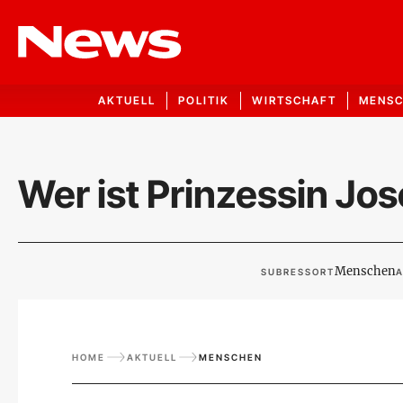
AKTUELL
POLITIK
WIRTSCHAFT
MENS
Wer ist Prinzessin J
Menschen
SUBRESSORT
A
HOME
AKTUELL
MENSCHEN