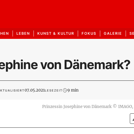
CHEN
LEBEN
KUNST & KULTUR
FOKUS
GALERIE
S
osephine von Dänemark?
07.05.2021
9 min
KTUALISIERT
LESEZEIT
Prinzessin Josephine von Dänemark
©
IMAGO,