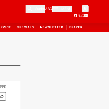
Suche
ABO
MENÜ
ERVICE
SPECIALS
NEWSLETTER
EPAPER
 PPE