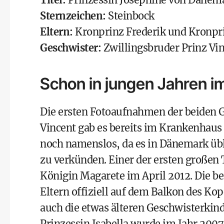
Sternzeichen:
Steinbock
Eltern:
Kronprinz Frederik
und
Kronpr
Geschwister:
Zwillingsbruder Prinz Vin
Schon in jungen Jahren i
Die ersten Fotoaufnahmen der beiden G
Vincent gab es bereits im Krankenhaus
noch namenslos, da es in Dänemark übli
zu verkünden. Einer der ersten großen
Königin Magarete im April 2012. Die b
Eltern offiziell auf dem Balkon des Ko
auch die etwas älteren Geschwisterkinde
Prinzessin Isabella wurde im Jahr 2007