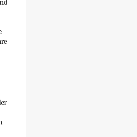
und
e
hre
der
m