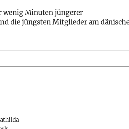
ur wenig Minuten jüngerer
ind die jüngsten Mitglieder am dänisch
athilda
ark