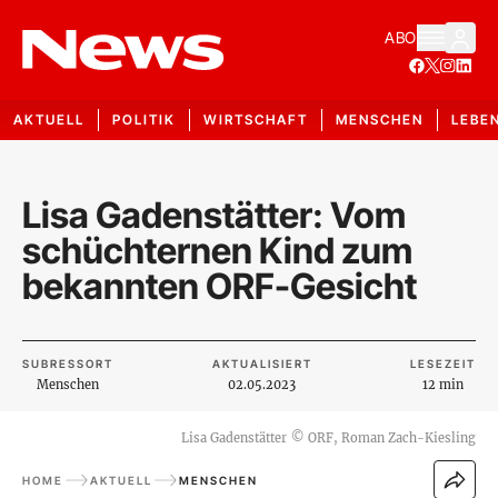
ABO
AKTUELL
POLITIK
WIRTSCHAFT
MENSCHEN
LEBE
Lisa Gadenstätter: Vom
schüchternen Kind zum
bekannten ORF-Gesicht
SUBRESSORT
AKTUALISIERT
LESEZEIT
Menschen
02.05.2023
12 min
Lisa Gadenstätter
©
ORF, Roman Zach-Kiesling
HOME
AKTUELL
MENSCHEN