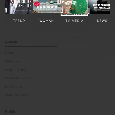
TREND
WOMAN
TV-MEDIA
NEWS
Aktuell
News
Kolumnen
Corporate News
Events der Woche
Leute Bilder
Bilder des Tages
Politik