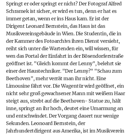
Springt er oder springt er nicht? Der Fotograf Alfred
Schramek ist sicher, er wird es tun, denn er hat es
immer getan, wenn er ins Haus kam. Er ist der
Dirigent Leonard Bernstein, das Haus ist das
Musikvereinsgebäude in Wien. Die Studentin, die in
der Kammer des Fotoarchivs ihren Dienst versieht,
reiht sich unter die Wartenden ein, will wissen, für
wen das Portal der Einfahrt in der Bösendorferstraße
geöffnet ist. "Gleich kommt der Lenny", belehrt sie
einer der Haustechniker. "Der Lenny?" "Schau zum
Beethoven", mehr verrät man ihr nicht. Eine
Limousine fährt vor. Die Wagentür wird geöffnet, ein
nicht sehr groß gewachsener Mann mit weißem Haar
steigt aus, strebt auf die Beethoven- Statue zu, hält
inne, springt an ihr hoch, deutet eine Umarmung an
und entschwindet. Der Vorgang dauert nur wenige
Sekunden. Leonoard Bernstein, der
Jahrhundertdirigent aus Amerika, ist im
Musikverein