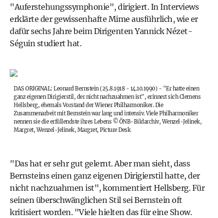
"Auferstehungssymphonie", dirigiert. In Interviews
erklärte der gewissenhafte Mime ausführlich, wie er
dafür sechs Jahre beim Dirigenten Yannick Nézet-
Séguin studiert hat.
DAS ORIGINAL: Leonard Bernstein (25.8.1918 - 14.10.1990) - "Er hatte einen
ganz eigenen Dirigierstil, der nicht nachzuahmen ist", erinnert sich Clemens
Hellsberg, ehemals Vorstand der Wiener Philharmoniker. Die
Zusammenarbeit mit Bernstein war lang und intensiv. Viele Philharmoniker
nennen sie die erfüllendste ihres Lebens
©
ÖNB-Bildarchiv, Wenzel-Jelinek,
Margret, Wenzel-Jelinek, Margret, Picture Desk
"Das hat er sehr gut gelernt. Aber man sieht, dass
Bernsteins einen ganz eigenen Dirigierstil hatte, der
nicht nachzuahmen ist", kommentiert Hellsberg. Für
seinen überschwänglichen Stil sei Bernstein oft
kritisiert worden. "Viele hielten das für eine Show.