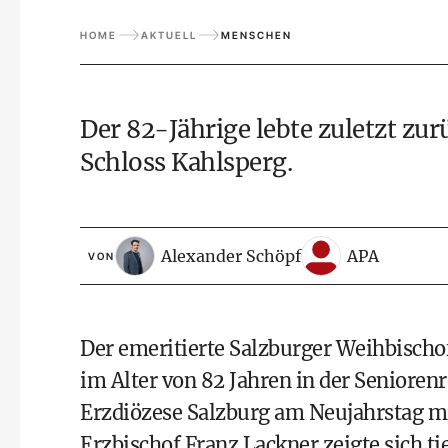
HOME
AKTUELL
MENSCHEN
Der 82-Jährige lebte zuletzt zu
Schloss Kahlsperg.
Alexander Schöpf
APA
VON
Der emeritierte Salzburger Weihbischof
im Alter von 82 Jahren in der Seniorenr
Erzdiözese Salzburg am Neujahrstag mi
Erzbischof Franz Lackner zeigte sich ti