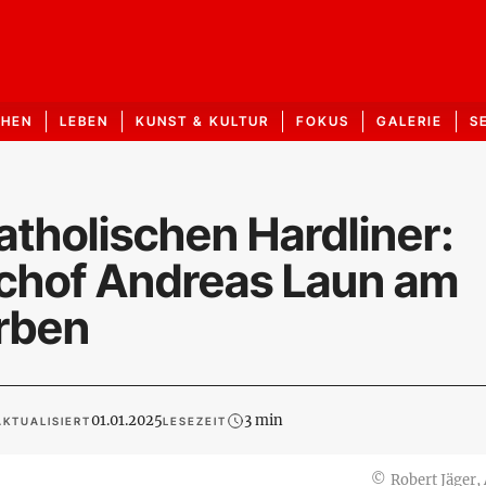
CHEN
LEBEN
KUNST & KULTUR
FOKUS
GALERIE
S
tholischen Hardliner:
chof Andreas Laun am
orben
01.01.2025
3 min
AKTUALISIERT
LESEZEIT
©
Robert Jäger,