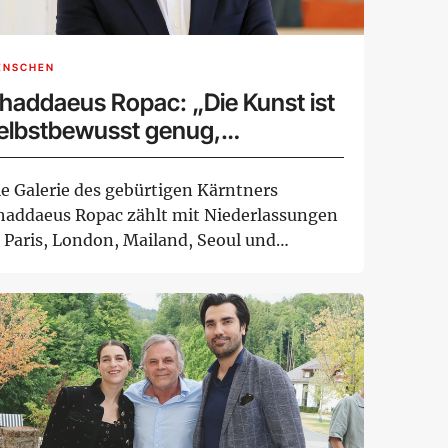
ENSCHEN
haddaeus Ropac: „Die Kunst ist
elbstbewusst genug,
iderstand zu leisten“
ie Galerie des gebürtigen Kärntners
haddaeus Ropac zählt mit Niederlassungen
n Paris, London, Mailand, Seoul und
lzburg zu...