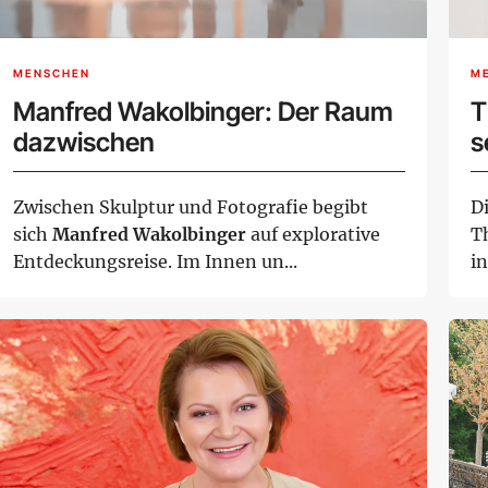
MENSCHEN
M
Manfred Wakolbinger: Der Raum
T
dazwischen
s
W
Zwischen Skulptur und Fotografie begibt
D
sich
Manfred Wakolbinger
auf explorative
T
Entdeckungsreise. Im Innen un...
i
Sa