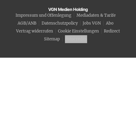
VGN Medien Holding
Impressum und Offenlegung
Mediadaten & Tarife
AGB/ANB
Datenschutzpolicy
Jobs VGN
Abo
Vertrag widerrufen
Cookie Einstellungen
Redirect
Sitemap
Fotocredits