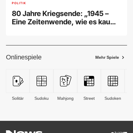
POLITIK
80 Jahre Kriegsende: „1945 –
Eine Zeitenwende, wie es kaum
eine zweite gab“
Onlinespiele
Mehr Spiele
Solitär
Sudoku
Mahjong
Street
Sudoken
B
S