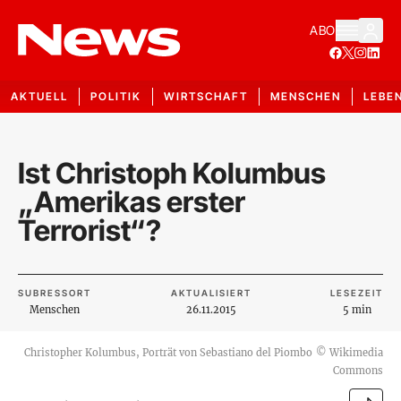
ABO
AKTUELL
POLITIK
WIRTSCHAFT
MENSCHEN
LEBE
Ist Christoph Kolumbus
„Amerikas erster
Terrorist“?
SUBRESSORT
AKTUALISIERT
LESEZEIT
Menschen
26.11.2015
5 min
Christopher Kolumbus, Porträt von Sebastiano del Piombo
©
Wikimedia
Commons