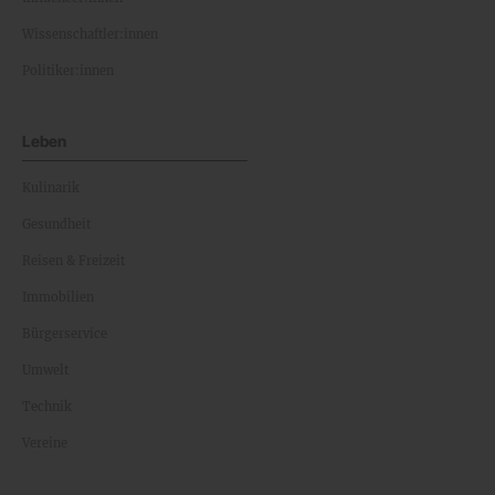
Wissenschaftler:innen
Politiker:innen
Leben
Kulinarik
Gesundheit
Reisen & Freizeit
Immobilien
Bürgerservice
Umwelt
Technik
Vereine