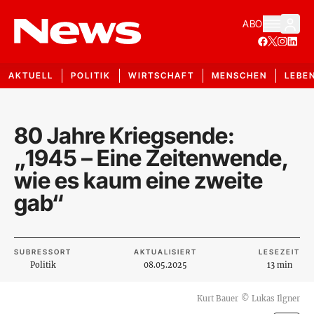
ABO
AKTUELL
POLITIK
WIRTSCHAFT
MENSCHEN
LEBE
80 Jahre Kriegsende:
„1945 – Eine Zeitenwende,
wie es kaum eine zweite
gab“
SUBRESSORT
AKTUALISIERT
LESEZEIT
Politik
08.05.2025
13 min
Kurt Bauer
©
Lukas Ilgner