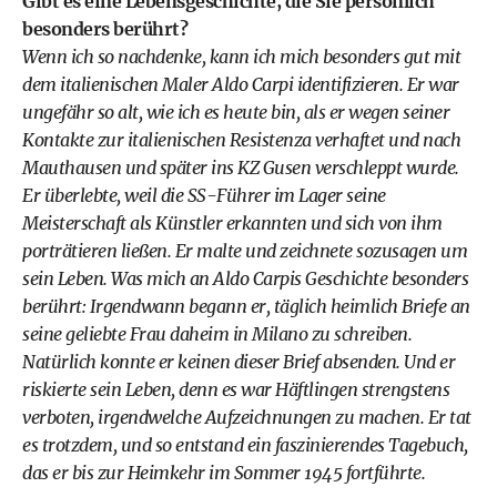
Gibt es eine Lebensgeschichte, die Sie persönlich
besonders berührt?
Wenn ich so nachdenke, kann ich mich besonders gut mit
dem italienischen Maler Aldo Carpi identifizieren. Er war
ungefähr so alt, wie ich es heute bin, als er wegen seiner
Kontakte zur italienischen Resistenza verhaftet und nach
Mauthausen und später ins KZ Gusen verschleppt wurde.
Er überlebte, weil die SS-Führer im Lager seine
Meisterschaft als Künstler erkannten und sich von ihm
porträtieren ließen. Er malte und zeichnete sozusagen um
sein Leben. Was mich an Aldo Carpis Geschichte besonders
berührt: Irgendwann begann er, täglich heimlich Briefe an
seine geliebte Frau daheim in Milano zu schreiben.
Natürlich konnte er keinen dieser Brief absenden. Und er
riskierte sein Leben, denn es war Häftlingen strengstens
verboten, irgendwelche Aufzeichnungen zu machen. Er tat
es trotzdem, und so entstand ein faszinierendes Tagebuch,
das er bis zur Heimkehr im Sommer 1945 fortführte.