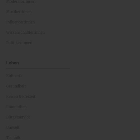
Moderator:innen
Musiker:innen
Influencer:innen
Wissenschaftler:innen
Politiker:innen
Leben
Kulinarik
Gesundheit
Reisen & Freizeit
Immobilien
Bürgerservice
Umwelt
Technik