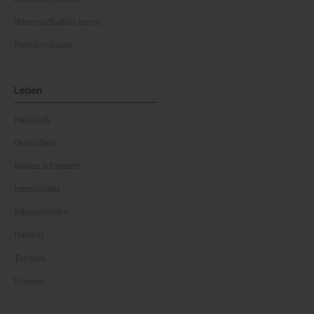
Wissenschaftler:innen
Politiker:innen
Leben
Kulinarik
Gesundheit
Reisen & Freizeit
Immobilien
Bürgerservice
Umwelt
Technik
Vereine