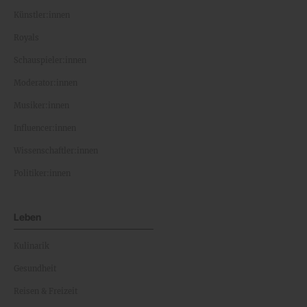
Künstler:innen
Royals
Schauspieler:innen
Moderator:innen
Musiker:innen
Influencer:innen
Wissenschaftler:innen
Politiker:innen
Leben
Kulinarik
Gesundheit
Reisen & Freizeit