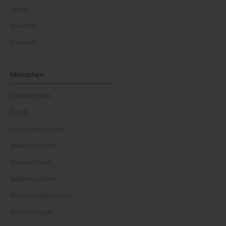
Gehalt
Business
Finanzen
Menschen
Künstler:innen
Royals
Schauspieler:innen
Moderator:innen
Musiker:innen
Influencer:innen
Wissenschaftler:innen
Politiker:innen