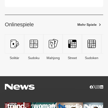
Onlinespiele
Mehr Spiele
Solitär
Sudoku
Mahjong
Street
Sudoken
B
S