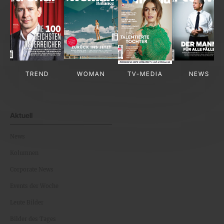
TREND
WOMAN
TV-MEDIA
NEWS
Aktuell
News
Kolumnen
Corporate News
Events der Woche
Leute Bilder
Bilder des Tages