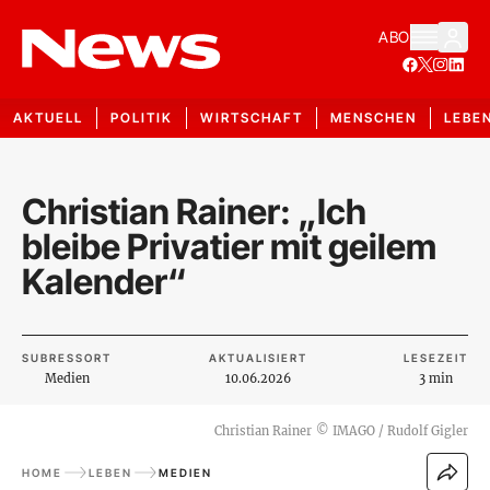
ABO
AKTUELL
POLITIK
WIRTSCHAFT
MENSCHEN
LEBE
Christian Rainer: „Ich
bleibe Privatier mit geilem
Kalender“
SUBRESSORT
AKTUALISIERT
LESEZEIT
Medien
10.06.2026
3 min
Christian Rainer
©
IMAGO / Rudolf Gigler
HOME
LEBEN
MEDIEN