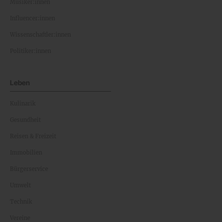
Musiker:innen
Influencer:innen
Wissenschaftler:innen
Politiker:innen
Leben
Kulinarik
Gesundheit
Reisen & Freizeit
Immobilien
Bürgerservice
Umwelt
Technik
Vereine