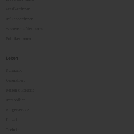
Musiker:innen
Influencer:innen
Wissenschaftler:innen
Politiker:innen
Leben
Kulinarik
Gesundheit
Reisen & Freizeit
Immobilien
Bürgerservice
Umwelt
Technik