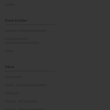
Vereine
Kunst & Kultur
Literatur & Buchempfehlungen
Franz Grabmayrs
MATERIALSCHLACHTEN
Videos
Fokus
Good Health
Kinder- und Jugendgesundheit
NEWScast
Podcast - OÖ ungefiltert
Podcast - Kärnten ungefiltert