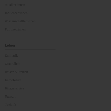
Musiker:innen
Influencer:innen
Wissenschaftler:innen
Politiker:innen
Leben
Kulinarik
Gesundheit
Reisen & Freizeit
Immobilien
Bürgerservice
Umwelt
Technik