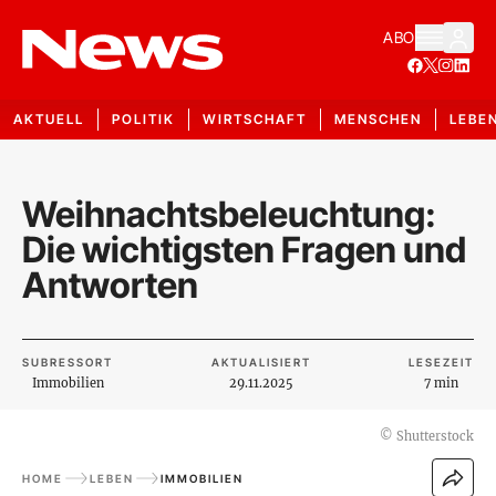
ABO
AKTUELL
POLITIK
WIRTSCHAFT
MENSCHEN
LEBE
Weihnachtsbeleuchtung:
Die wichtigsten Fragen und
Antworten
SUBRESSORT
AKTUALISIERT
LESEZEIT
Immobilien
29.11.2025
7 min
©
Shutterstock
HOME
LEBEN
IMMOBILIEN