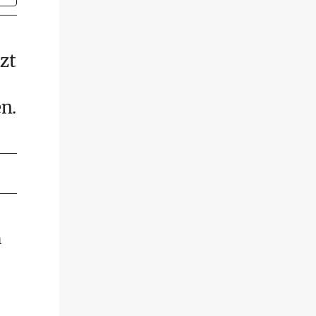
zt
n.
n