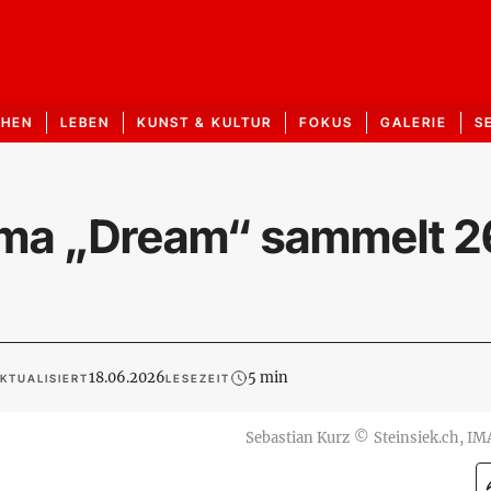
CHEN
LEBEN
KUNST & KULTUR
FOKUS
GALERIE
S
irma „Dream“ sammelt 
18.06.2026
5 min
KTUALISIERT
LESEZEIT
Sebastian Kurz
©
Steinsiek.ch, I