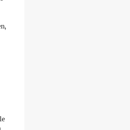
en,
le
n