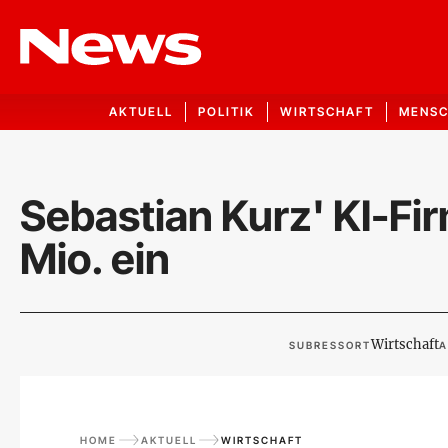
AKTUELL
POLITIK
WIRTSCHAFT
MENS
Sebastian Kurz' KI-F
Mio. ein
Wirtschaft
SUBRESSORT
A
HOME
AKTUELL
WIRTSCHAFT