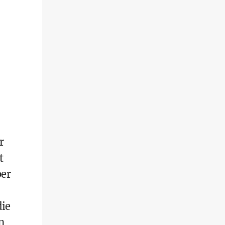
r
t
ber
die
n