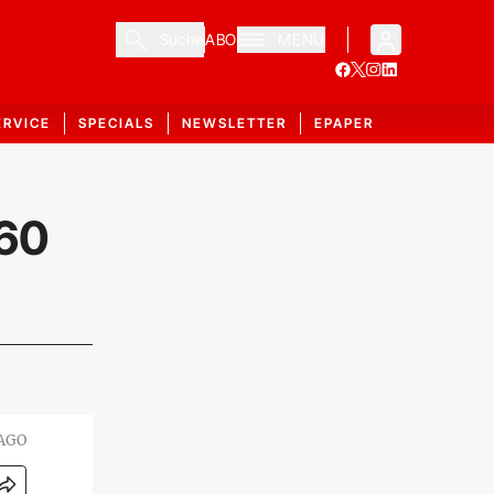
Suche
ABO
MENÜ
ERVICE
SPECIALS
NEWSLETTER
EPAPER
260
MAGO