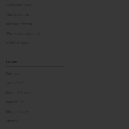
Moderator:innen
Musiker:innen
Influencer:innen
Wissenschaftler:innen
Politiker:innen
Leben
Kulinarik
Gesundheit
Reisen & Freizeit
Immobilien
Bürgerservice
Umwelt