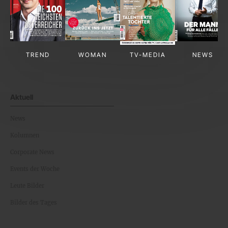
TREND
WOMAN
TV-MEDIA
NEWS
Aktuell
News
Kolumnen
Corporate News
Events der Woche
Leute Bilder
Bilder des Tages