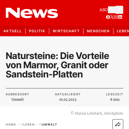
ABO
AKTUELL
POLITIK
WIRTSCHAFT
MENSCHEN
LEBE
Natursteine: Die Vorteile
von Marmor, Granit oder
Sandstein-Platten
SUBRESSORT
AKTUALISIERT
LESEZEIT
Umwelt
01.02.2023
8 min
©
Marina Lohrbach, iStockphoto
HOME
LEBEN
UMWELT