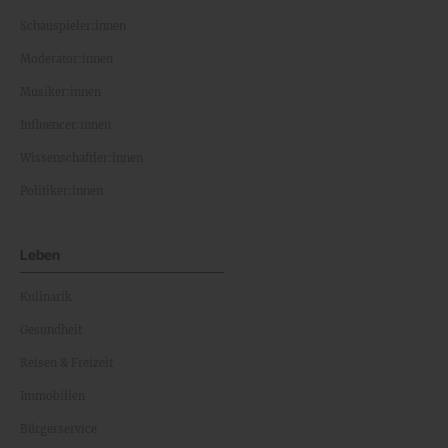
Schauspieler:innen
Moderator:innen
Musiker:innen
Influencer:innen
Wissenschaftler:innen
Politiker:innen
Leben
Kulinarik
Gesundheit
Reisen & Freizeit
Immobilien
Bürgerservice