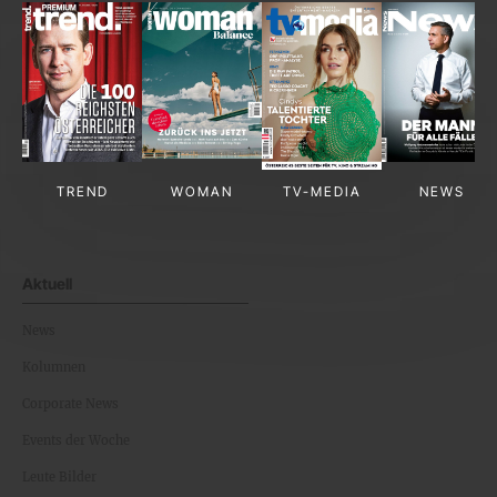
TREND
WOMAN
TV-MEDIA
NEWS
Aktuell
News
Kolumnen
Corporate News
Events der Woche
Leute Bilder