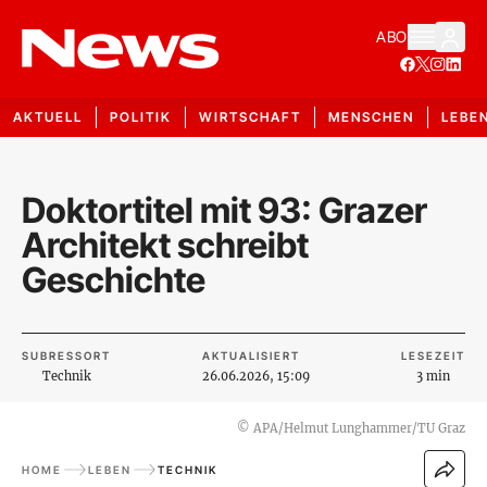
ABO
AKTUELL
POLITIK
WIRTSCHAFT
MENSCHEN
LEBE
Doktortitel mit 93: Grazer
Architekt schreibt
Geschichte
SUBRESSORT
AKTUALISIERT
LESEZEIT
Technik
26.06.2026, 15:09
3 min
©
APA/Helmut Lunghammer/TU Graz
HOME
LEBEN
TECHNIK