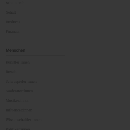
Arbeitsrecht
Gehalt
Business
Finanzen
Menschen
Künstler:innen
Royals
Schauspieler:innen
Moderator:innen
Musiker:innen
Influencer:innen
Wissenschaftler:innen
Politiker:innen