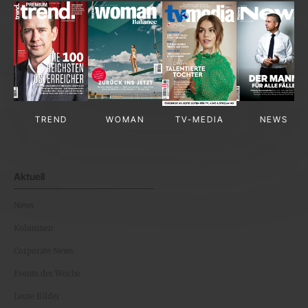
TREND
WOMAN
TV-MEDIA
NEWS
Aktuell
News
Kolumnen
Corporate News
Events der Woche
Leute Bilder