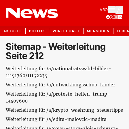
ABO
AKTUELL
POLITIK
WIRTSCHAFT
MENSCHEN
LEBE
Sitemap - Weiterleitung
Seite 212
Weiterleitung für /a/nationalratswahl-bilder-
11151760/11152235
Weiterleitung für /a/entwicklungsschub-kinder
Weiterleitung für /a/proteste-helfen-trump-
13407600
Weiterleitung für /a/krypto-waehrung-steuertipps
Weiterleitung für /a/edita-malovcic-madita
Weiterleitung für /a/cover-story-alois-schwarz-