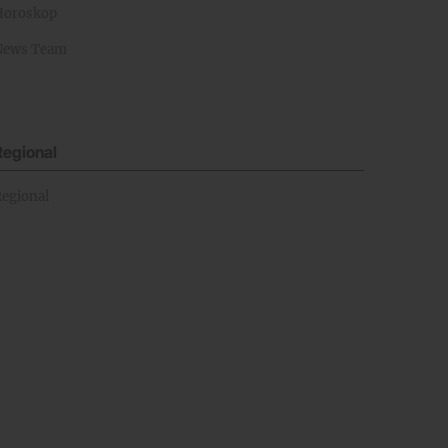
Horoskop
News Team
Regional
Regional