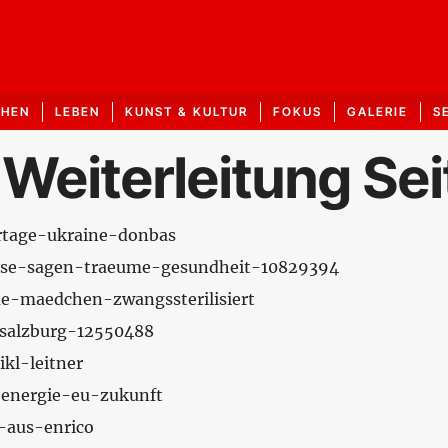
CHEN
LEBEN
KUNST & KULTUR
FOKUS
GALERIE
S
 Weiterleitung Sei
ortage-ukraine-donbas
alyse-sagen-traeume-gesundheit-10829394
me-maedchen-zwangssterilisiert
s-salzburg-12550488
ikl-leitner
-energie-eu-zukunft
e-aus-enrico