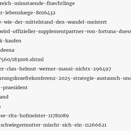
rreich-missstaende-fluechtlinge
ner-lebensluege-8016432
re-wie-der-mittelstand-den-wandel-meistert
-wird-offizieller-supplementpartner-von-fortuna-duess
ck-kaufen
-deena
36/560/183006.shtml
ugner-clan-helmut-werner-mausi-nichts-296497
ehrungskraeftekonferenz-2025-strategie-austausch-un
r-praesident
land
n
ose-rita-hofmeister-11781089
g-schwiegermutter-mischt-sich-ein-11266621