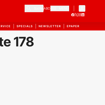
Suche
ABO
MENÜ
ERVICE
SPECIALS
NEWSLETTER
EPAPER
te 178