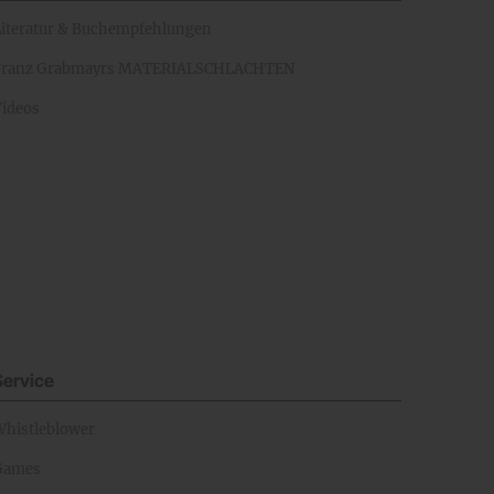
Literatur & Buchempfehlungen
Franz Grabmayrs MATERIALSCHLACHTEN
Videos
Service
Whistleblower
Games