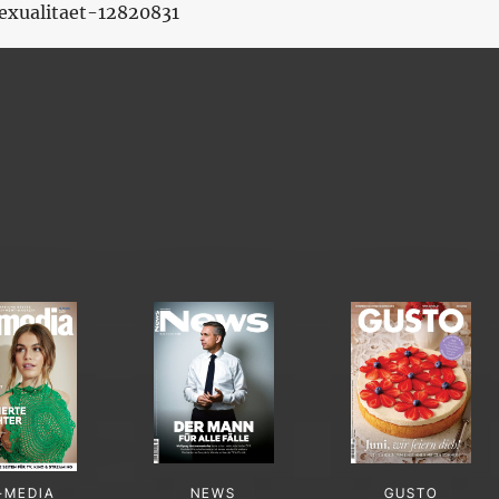
exualitaet-12820831
-MEDIA
NEWS
GUSTO