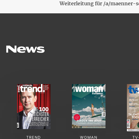
Weiterleitung für /a/maenner-s
TREND
WOMAN
TV