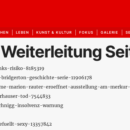
CHEN
LEBEN
KUNST & KULTUR
FOKUS
GALERIE
S
 Weiterleitung Sei
inks-risiko-8185319
it-bridgerton-geschichte-serie-11906178
t-me-marion-rauter-eroeffnet-ausstellung-am-merkur
berhauser-tod-7544833
schnigg-insolvenz-warnung
gefuellt-sexy-13357842