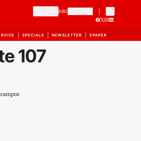
Suche
ABO
MENÜ
ERVICE
SPECIALS
NEWSLETTER
EPAPER
te 107
-campus