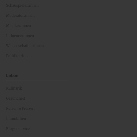
Schauspieler:innen
Moderator:innen
Musiker:innen
Influencer:innen
Wissenschaftler:innen
Politiker:innen
Leben
Kulinarik
Gesundheit
Reisen & Freizeit
Immobilien
Bürgerservice