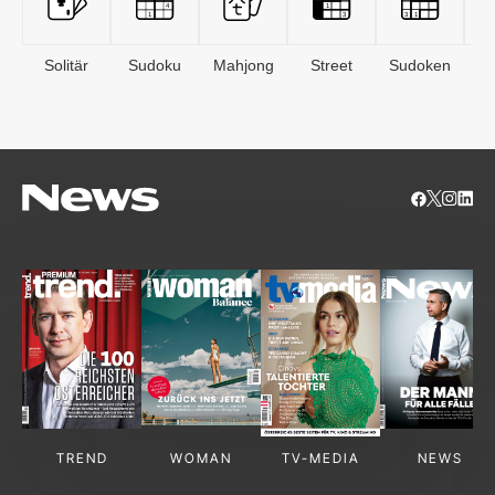
Solitär
Sudoku
Mahjong
Street
Sudoken
B
S
TREND
WOMAN
TV-MEDIA
NEWS