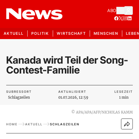
ABO
AKTUELL
POLITIK
WIRTSCHAFT
MENSCHEN
LEBE
Kanada wird Teil der Song-
Contest-Familie
SUBRESSORT
AKTUALISIERT
LESEZEIT
Schlagzeilen
01.07.2026, 12:59
1 min
©
APA/APA/AFP/NICHOLAS KAMM
HOME
AKTUELL
SCHLAGZEILEN