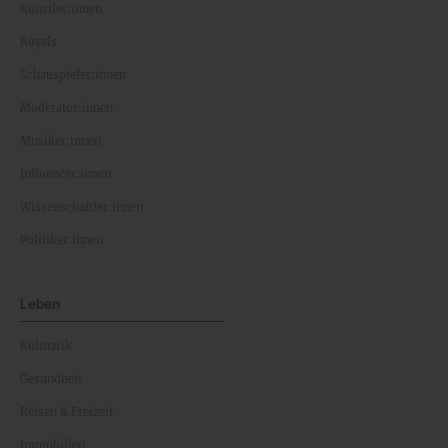
Künstler:innen
Royals
Schauspieler:innen
Moderator:innen
Musiker:innen
Influencer:innen
Wissenschaftler:innen
Politiker:innen
Leben
Kulinarik
Gesundheit
Reisen & Freizeit
Immobilien