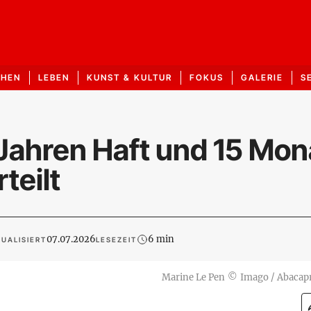
CHEN
LEBEN
KUNST & KULTUR
FOKUS
GALERIE
S
 Jahren Haft und 15 Mo
teilt
07.07.2026
6 min
UALISIERT
LESEZEIT
Marine Le Pen
©
Imago / Abacap