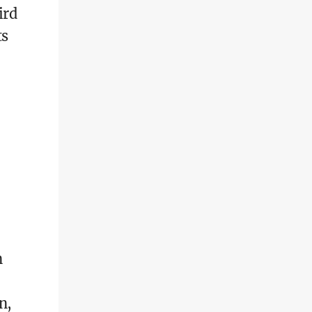
ird
ts
n
n,