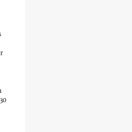
s
r
n
 30