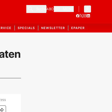
Suche
ABO
MENÜ
ERVICE
SPECIALS
NEWSLETTER
EPAPER
naten
ress