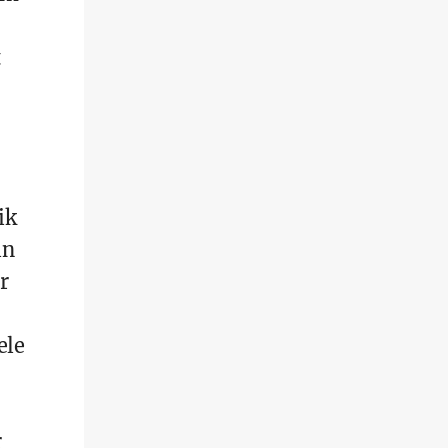
ik
in
r
ele
r