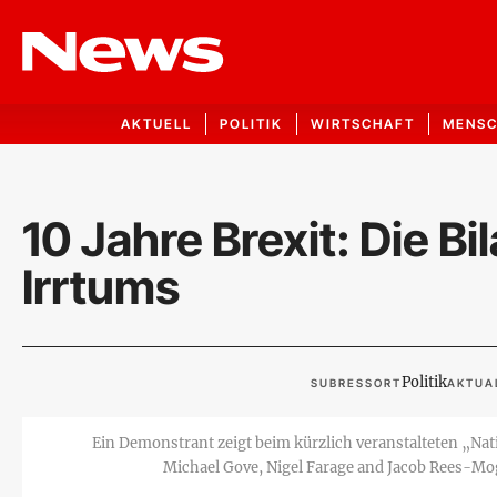
AKTUELL
POLITIK
WIRTSCHAFT
MENS
10 Jahre Brexit: Die Bi
Irrtums
Politik
SUBRESSORT
AKTUAL
Ein Demonstrant zeigt beim kürzlich veranstalteten „Nat
Michael Gove, Nigel Farage and Jacob Rees-Mo