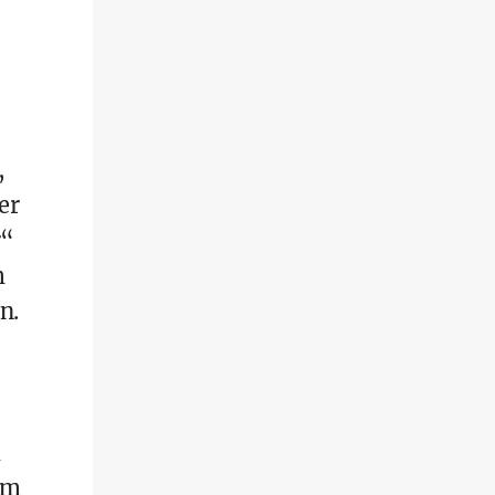
,
er
r“
m
n.
m
um