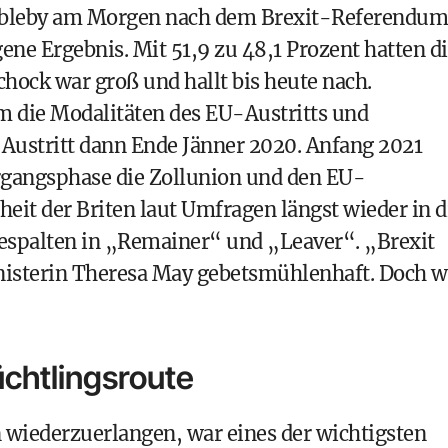
bleby am Morgen nach dem Brexit-Referendum
ne Ergebnis. Mit 51,9 zu 48,1 Prozent hatten d
chock war groß und hallt bis heute nach.
m die Modalitäten des EU-Austritts und
 Austritt dann Ende Jänner 2020. Anfang 2021
rgangsphase die Zollunion und den EU-
it der Briten laut Umfragen längst wieder in d
f gespalten in „Remainer“ und „Leaver“. „Brexit
nisterin Theresa May gebetsmühlenhaft. Doch w
chtlingsroute
 wiederzuerlangen, war eines der wichtigsten