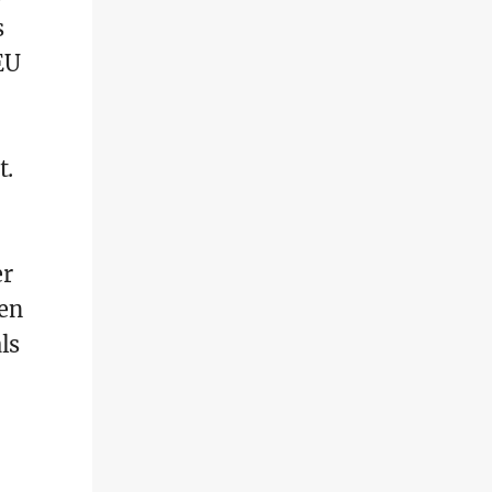
s
EU
t.
er
len
ls