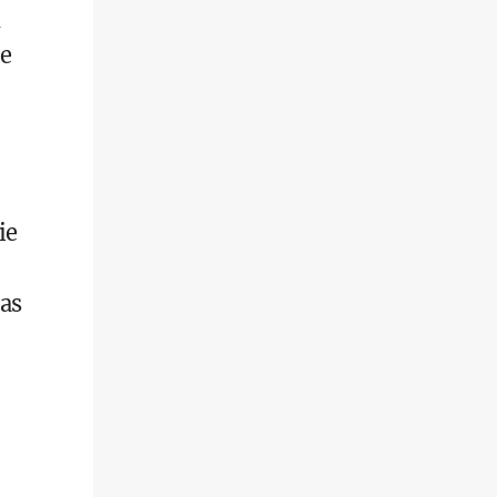
ie
ie
as