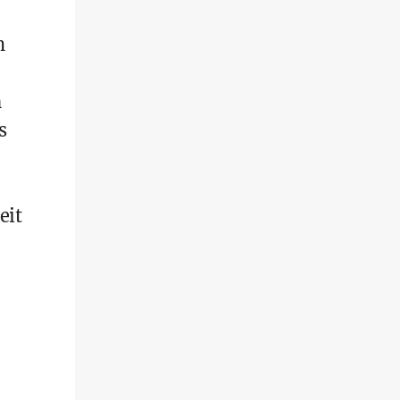
h
n
s
eit