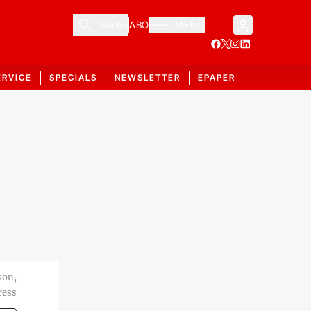
Suche
ABO
MENÜ
ERVICE
SPECIALS
NEWSLETTER
EPAPER
son,
ress