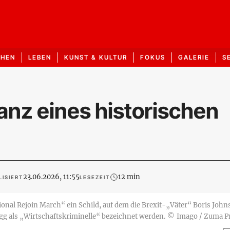
CHEN
LEBEN
KUNST & KULTUR
FOKUS
GALERIE
S
lanz eines historischen
23.06.2026, 11:55
12 min
ISIERT
LESEZEIT
ional Rejoin March“ ein Schild, auf dem die Brexit-„Väter“ Boris John
gg als „Wirtschaftskriminelle“ bezeichnet werden.
©
Imago / Zuma P