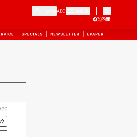
Suche
ABO
MENÜ
ERVICE
SPECIALS
NEWSLETTER
EPAPER
AGO