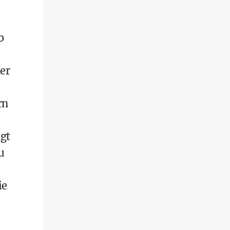
o
der
rn
agt
u
ie