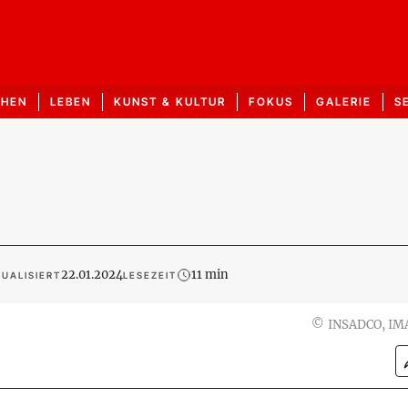
CHEN
LEBEN
KUNST & KULTUR
FOKUS
GALERIE
S
22.01.2024
11 min
UALISIERT
LESEZEIT
©
INSADCO, IM