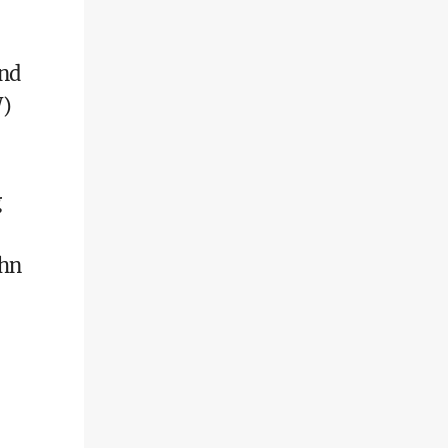
Und
W)
g
ahn