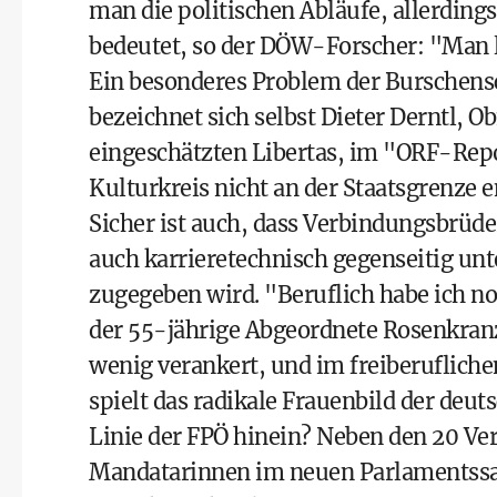
man die politischen Abläufe, allerding
bedeutet, so der DÖW-Forscher: "Man l
Ein besonderes Problem der Burschensch
bezeichnet sich selbst Dieter Derntl, O
eingeschätzten Libertas, im "ORF-Repor
Kulturkreis nicht an der Staatsgrenze e
Sicher ist auch, dass Verbindungsbrüde
auch karrieretechnisch gegenseitig un
zugegeben wird. "Beruflich habe ich no
der 55-jährige Abgeordnete Rosenkran
wenig verankert, und im freiberuflichen
spielt das radikale Frauenbild der deut
Linie der FPÖ hinein? Neben den 20 Ve
Mandatarinnen im neuen Parlamentssa