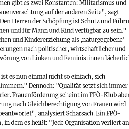
onen gibt es zwei Konstanten: Militarismus und
auenverachtung auf der anderen Seite", sagt
Den Herren der Schöpfung ist Schutz und Führ
enen und für Mann und Kind verfügbar zu sein."
hen und Kindererziehung als ,naturgegebene'
derungen nach politischer, wirtschaftlicher und
hwörung von Linken und Feministinnen lächerli
ist es nun einmal nicht so einfach, sich
 kümmern." Dennoch: "Qualität setzt sich immer
arier. Frauenförderung scheint im FPÖ-Klub abe
rung nach Gleichberechtigung von Frauen wird
beantwortet", analysiert Scharsach. Ein FPÖ-
, in dem es heißt: "Jede Organisation verliert an