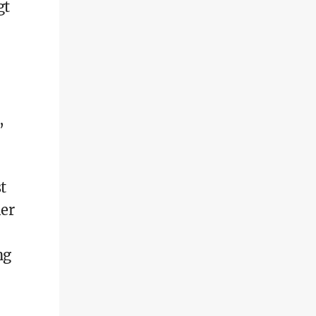
gt
,
t
ler
ng