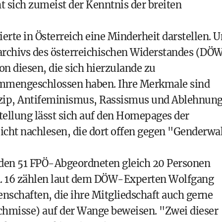
t sich zumeist der Kenntnis der breiten
erte in Österreich eine Minderheit darstellen. 
rchivs des österreichischen Widerstandes (DÖ
on diesen, die sich hierzulande zu
mmengeschlossen haben. Ihre Merkmale sind
nzip, Antifeminismus, Rassismus und Ablehnun
stellung lässt sich auf den Homepages der
icht nachlesen, die dort offen gegen "Genderw
den 51 FPÖ-Abgeordneten gleich 20 Personen
n. 16 zählen laut dem DÖW-Experten Wolfgang
nschaften, die ihre Mitgliedschaft auch gerne
chmisse) auf der Wange beweisen. "Zwei dieser