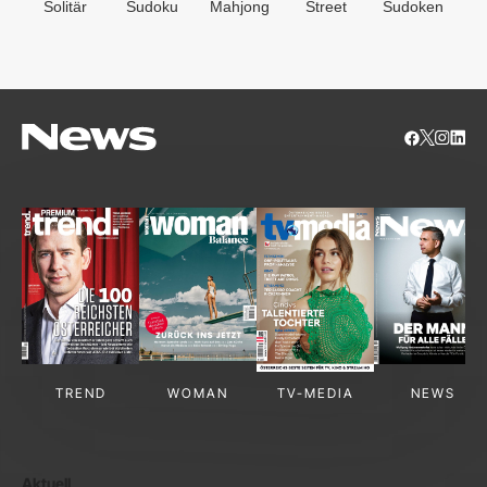
Solitär
Sudoku
Mahjong
Street
Sudoken
B
S
TREND
WOMAN
TV-MEDIA
NEWS
Aktuell