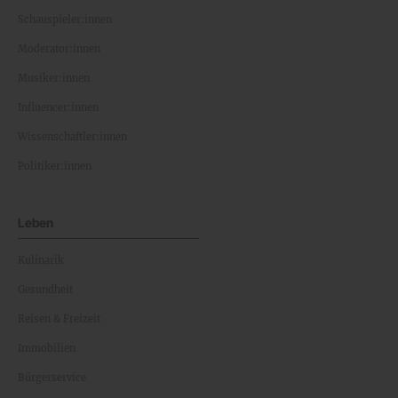
Schauspieler:innen
Moderator:innen
Musiker:innen
Influencer:innen
Wissenschaftler:innen
Politiker:innen
Leben
Kulinarik
Gesundheit
Reisen & Freizeit
Immobilien
Bürgerservice