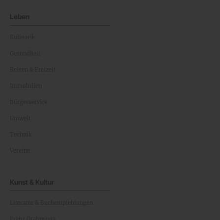
Leben
Kulinarik
Gesundheit
Reisen & Freizeit
Immobilien
Bürgerservice
Umwelt
Technik
Vereine
Kunst & Kultur
Literatur & Buchempfehlungen
Franz Grabmayrs