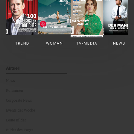
TREND
WOMAN
TV-MEDIA
NEWS
Aktuell
News
Kolumnen
Corporate News
Events der Woche
Leute Bilder
Bilder des Tages