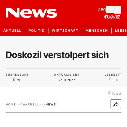
ABO
AKTUELL
POLITIK
WIRTSCHAFT
MENSCHEN
LEBE
Doskozil verstolpert sich
SUBRESSORT
AKTUALISIERT
LESEZEIT
News
24.11.2022
8 min
©
Privat
HOME
AKTUELL
NEWS