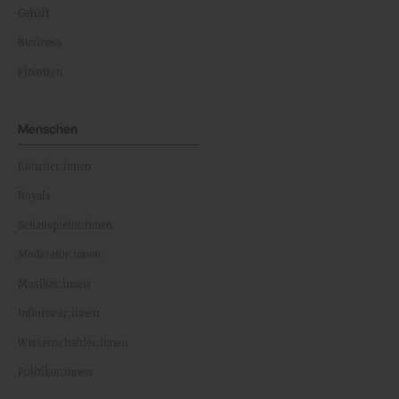
Gehalt
Business
Finanzen
Menschen
Künstler:innen
Royals
Schauspieler:innen
Moderator:innen
Musiker:innen
Influencer:innen
Wissenschaftler:innen
Politiker:innen