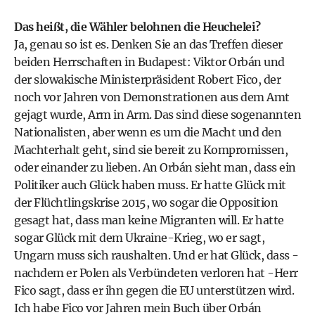
Das heißt, die Wähler belohnen die Heuchelei?
Ja, genau so ist es. Denken Sie an das Treffen dieser
beiden Herrschaften in Budapest: Viktor Orbán und
der slowakische Ministerpräsident Robert Fico, der
noch vor Jahren von Demonstrationen aus dem Amt
gejagt wurde, Arm in Arm. Das sind diese sogenannten
Nationalisten, aber wenn es um die Macht und den
Machterhalt geht, sind sie bereit zu Kompromissen,
oder einander zu lieben. An Orbán sieht man, dass ein
Politiker auch Glück haben muss. Er hatte Glück mit
der Flüchtlingskrise 2015, wo sogar die Opposition
gesagt hat, dass man keine Migranten will. Er hatte
sogar Glück mit dem Ukraine-Krieg, wo er sagt,
Ungarn muss sich raushalten. Und er hat Glück, dass -
nachdem er Polen als Verbündeten verloren hat -Herr
Fico sagt, dass er ihn gegen die EU unterstützen wird.
Ich habe Fico vor Jahren mein Buch über Orbán