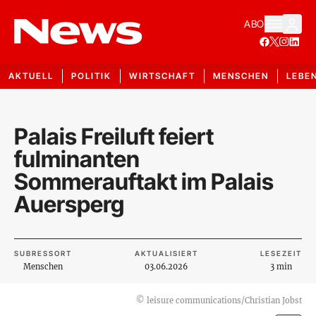
ABO
AKTUELL
POLITIK
WIRTSCHAFT
MENSCHEN
LEBE
Palais Freiluft feiert
fulminanten
Sommerauftakt im Palais
Auersperg
SUBRESSORT
AKTUALISIERT
LESEZEIT
Menschen
03.06.2026
3 min
©
leisure communications/Christian Jobst