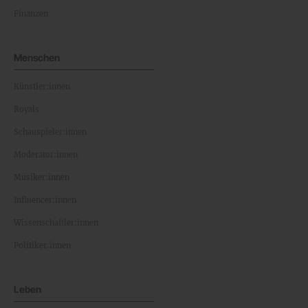
Finanzen
Menschen
Künstler:innen
Royals
Schauspieler:innen
Moderator:innen
Musiker:innen
Influencer:innen
Wissenschaftler:innen
Politiker:innen
Leben