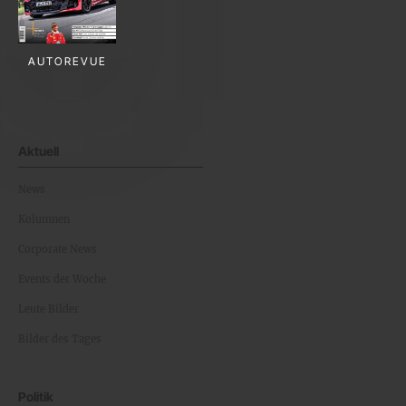
AUTOREVUE
Aktuell
News
Kolumnen
Corporate News
Events der Woche
Leute Bilder
Bilder des Tages
Politik