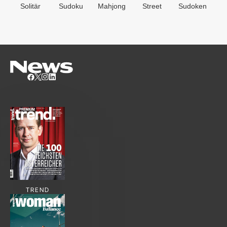
Solitär
Sudoku
Mahjong
Street
Sudoken
B
S
TREND