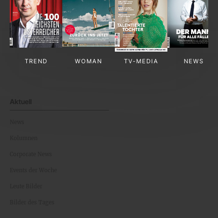
TREND
WOMAN
TV-MEDIA
NEWS
Aktuell
News
Kolumnen
Corporate News
Events der Woche
Leute Bilder
Bilder des Tages