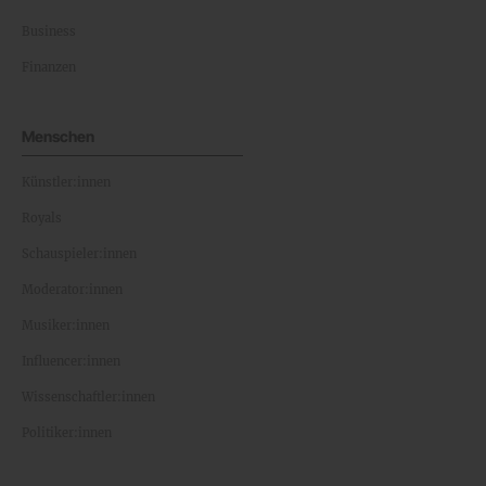
Business
Finanzen
Menschen
Künstler:innen
Royals
Schauspieler:innen
Moderator:innen
Musiker:innen
Influencer:innen
Wissenschaftler:innen
Politiker:innen