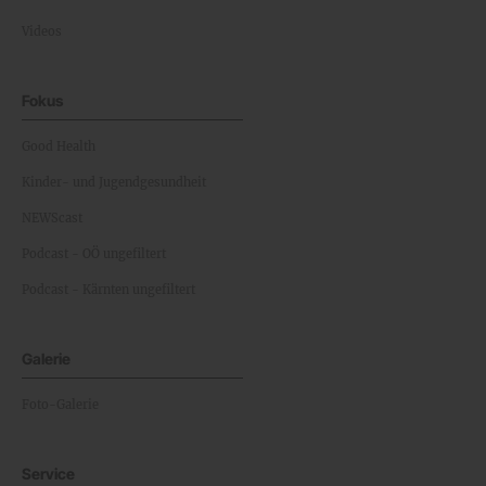
Videos
Fokus
Good Health
Kinder- und Jugendgesundheit
NEWScast
Podcast - OÖ ungefiltert
Podcast - Kärnten ungefiltert
Galerie
Foto-Galerie
Service