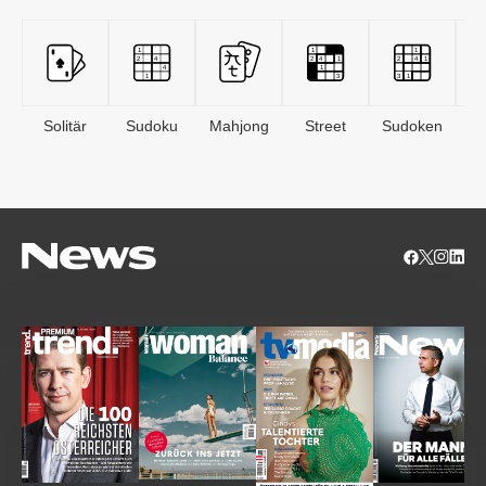
Solitär
Sudoku
Mahjong
Street
Sudoken
B
S