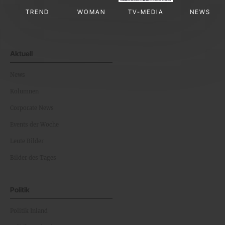
TREND
WOMAN
TV-MEDIA
NEWS
Aktuell
News
Kolumnen
Corporate News
Events der Woche
Leute Bilder
Bilder des Tages
Politik
Politik Inland