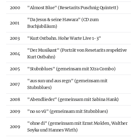
2000
"Almost Blue" (Resetarits Puschnig Quintett)
"Da Jesus & seine Hawara" (CD zum
2001
Buchjubiläum)
2003
"Kurt Ostbahn. Hohe Warte Live 1-3"
"Der Musikant" (Porträt von Resetarits respektive
2004
Kurt Ostbahn)
2005
"Stubnblues" (gemeinsam mit Xtra Combo)
"aus sun und aus regn" (gemeinsam mit
2007
Stubnblues)
2008
"Abendlieder" (gemeinsam mit Sabina Hank)
2009
"no so vü" (gemeinsam mit Stubnblues)
"ohne di" (gemeinsam mit Ernst Molden, Walther
2009
Soyka und Hannes Wirth)