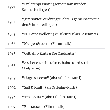
"Proletenpassion" (gemeinsam mit den
1977
Schmetterlingen)
"Jura Soyfer. Verdrängte Jahre" (gemeinsam mit
1981
den Schmetterlingen)
1983
"Nur kane Wellen" (Musik für Lukas Resetarits)
1984
"MorgenGrauen" (Filmmusik)
1985
"Ostbahn-Kurti & Die Chefpartie"
"A schene Leich" (als Ostbahn-Kurti & Die
1988
Chefpartie)
1989
"Liagn & Lochn" (als Ostbahn-Kurti)
1994
"Saft & Kraft" (als Ostbahn-Kurti)
1994
"Trost & Rat" (als Ostbahn-Kurti)
1997
"Blutrausch" (Filmmusik)