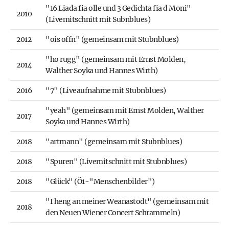
"16 Liada fia olle und 3 Gedichta fia d Moni"
2010
(Livemitschnitt mit Subnblues)
2012
"ois offn" (gemeinsam mit Stubnblues)
"ho rugg" (gemeinsam mit Ernst Molden,
2014
Walther Soyka und Hannes Wirth)
2016
"7" (Liveaufnahme mit Stubnblues)
"yeah" (gemeinsam mit Ernst Molden, Walther
2017
Soyka und Hannes Wirth)
2018
"artmann" (gemeinsam mit Stubnblues)
2018
"Spuren" (Livemitschnitt mit Stubnblues)
2018
"Glück" (Ö1-"Menschenbilder")
"I heng an meiner Weanastodt" (gemeinsam mit
2018
den Neuen Wiener Concert Schrammeln)