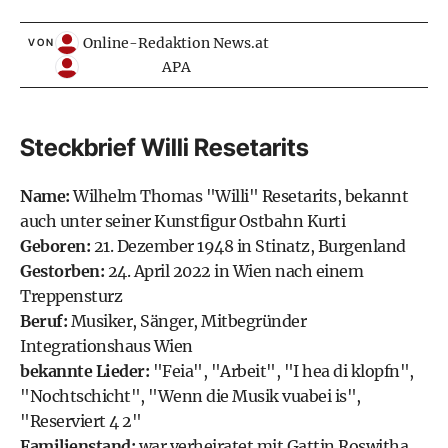
Online-Redaktion News.at
VON
APA
Steckbrief Willi Resetarits
Name:
Wilhelm Thomas "Willi" Resetarits, bekannt
auch unter seiner Kunstfigur Ostbahn Kurti
Geboren:
21. Dezember 1948 in Stinatz, Burgenland
Gestorben:
24. April 2022 in Wien nach einem
Treppensturz
Beruf:
Musiker, Sänger, Mitbegründer
Integrationshaus Wien
bekannte Lieder:
"Feia", "Arbeit", "I hea di klopfn",
"Nochtschicht", "Wenn die Musik vuabei is",
"Reserviert 4 2"
Familienstand:
war verheiratet mit Gattin Roswitha