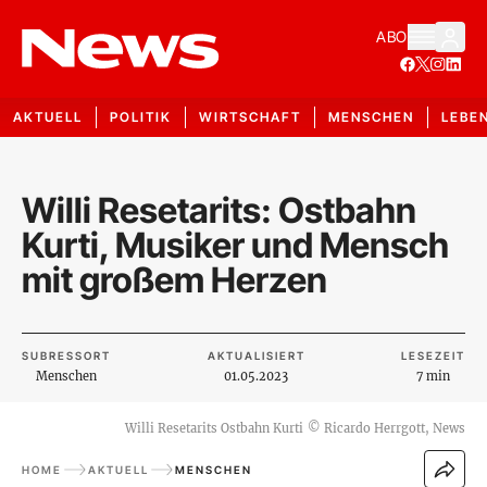
ABO
AKTUELL
POLITIK
WIRTSCHAFT
MENSCHEN
LEBE
Willi Resetarits: Ostbahn
Kurti, Musiker und Mensch
mit großem Herzen
SUBRESSORT
AKTUALISIERT
LESEZEIT
Menschen
01.05.2023
7 min
Willi Resetarits Ostbahn Kurti
©
Ricardo Herrgott, News
HOME
AKTUELL
MENSCHEN