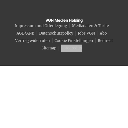
VGN Medien Holding
Impressum und Offenlegung
Mediadaten & Tarife
AGB/ANB
Datenschutzpolicy
Jobs VGN
Abo
Vertrag widerrufen
Cookie Einstellungen
Redirect
Sitemap
Fotocredits