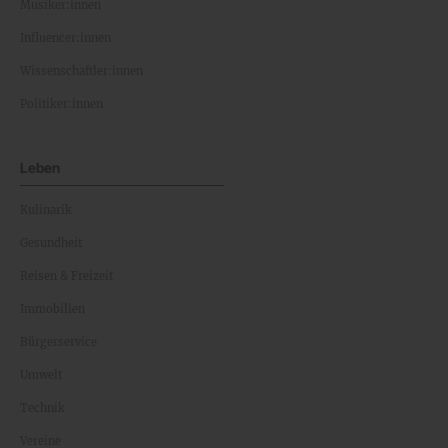
Musiker:innen
Influencer:innen
Wissenschaftler:innen
Politiker:innen
Leben
Kulinarik
Gesundheit
Reisen & Freizeit
Immobilien
Bürgerservice
Umwelt
Technik
Vereine