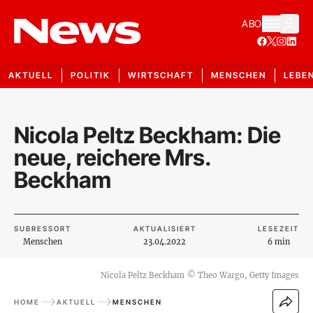
ABO
AKTUELL
POLITIK
WIRTSCHAFT
MENSCHEN
LEBE
Nicola Peltz Beckham: Die
neue, reichere Mrs.
Beckham
SUBRESSORT
AKTUALISIERT
LESEZEIT
Menschen
23.04.2022
6 min
Nicola Peltz Beckham
©
Theo Wargo, Getty Images
HOME
AKTUELL
MENSCHEN