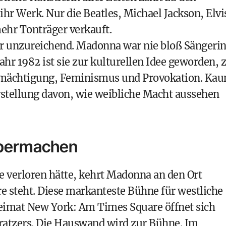
ihr Werk. Nur die Beatles, Michael Jackson, Elvi
ehr Tonträger verkauft.
ur unzureichend. Madonna war nie bloß Sängerin
hr 1982 ist sie zur kulturellen Idee geworden, 
termächtigung, Feminismus und Provokation. Ka
rstellung davon, wie weibliche Macht aussehen
lbermachen
e verloren hätte, kehrt Madonna an den Ort
ere steht. Diese markanteste Bühne für westliche
heimat New York: Am Times Square öffnet sich
ratzers. Die Hauswand wird zur Bühne. Im