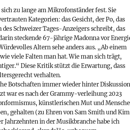
e sich zu lange am Mikrofonständer fest. Sie
ertrauten Kategorien: das Gesicht, der Po, das
in des Schweizer Tages-Anzeigers schreibt, das
 darin steckende 67-jährige Madonna vor Energi
 Würdevolles Altern sehe anders aus. „Ab einem
wie viele Falten man hat. Wie man sich trägt,
tiger.“ Diese Kritik stützt die Erwartung, dass
ltersgerecht verhalten.
he Botschaften immer wieder hinter Diskussio
tzt war es nach der Grammy-verleihung 2023
nkonformismus, künstlerischen Mut und Mensche
eben, gehalten (zu Ehren von Sam Smith und Kim
ier Jahrzehnten in der Musikbranche habe ich