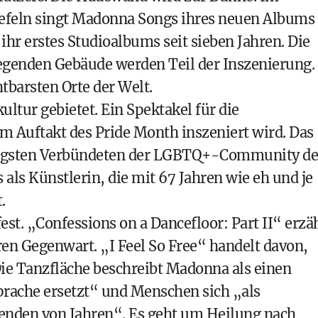
iefeln singt Madonna Songs ihres neuen Albums
 ihr erstes Studioalbums seit sieben Jahren. Die
enden Gebäude werden Teil der Inszenierung.
htbarsten Orte der Welt.
ultur gebietet. Ein Spektakel für die
um Auftakt des Pride Month inszeniert wird. Das
htigsten Verbündeten der LGBTQ+-­Community d
s als Künstlerin, die mit 67 Jahren wie eh und je
.
st. „Confessions on a Dancefloor: Part II“ erzä
en Gegenwart. „I Feel So Free“ handelt davon,
 Die Tanzfläche beschreibt Madonna als einen
prache ersetzt“ und Menschen sich „als
enden von Jahren“. Es geht um Heilung nach