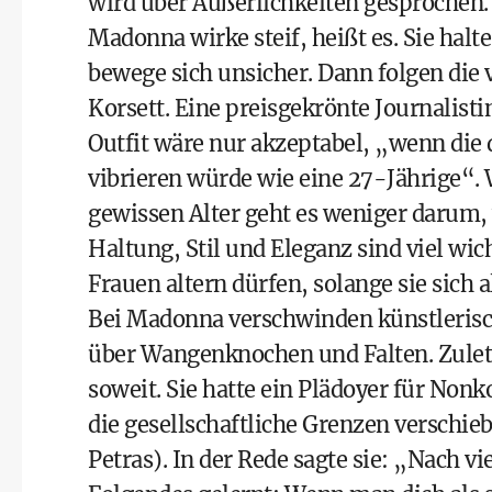
wird über Äußerlichkeiten gesprochen.
Madonna wirke steif, heißt es. Sie halt
bewege sich unsicher. Dann folgen die v
Korsett. Eine preisgekrönte Journalist
Outfit wäre nur akzeptabel, „wenn die
vibrieren würde wie eine 27-Jährige“.
gewissen Alter geht es weniger darum, 
Haltung, Stil und Eleganz sind viel wich
Frauen altern dürfen, solange sie sich a
Bei Madonna verschwinden künstlerisc
über Wangenknochen und Falten. Zule
soweit. Sie hatte ein Plädoyer für No
die gesellschaftliche Grenzen verschi
Petras). In der Rede sagte sie: „Nach v