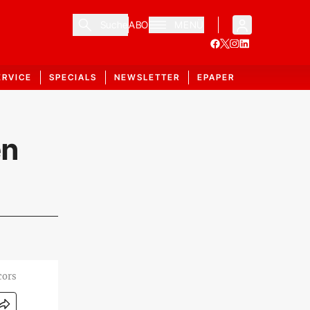
Suche
ABO
MENÜ
ERVICE
SPECIALS
NEWSLETTER
EPAPER
en
cors