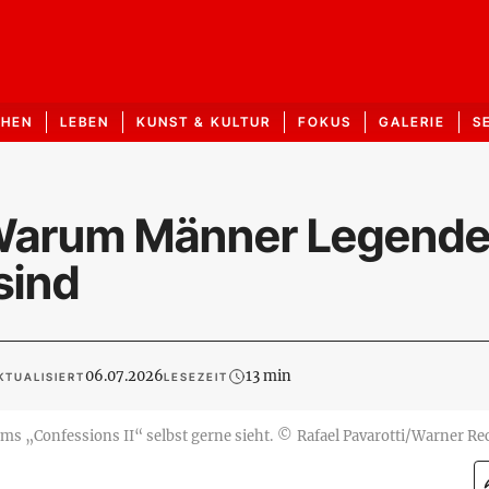
CHEN
LEBEN
KUNST & KULTUR
FOKUS
GALERIE
S
 Warum Männer Legend
sind
06.07.2026
13 min
KTUALISIERT
LESEZEIT
s „Confessions II“ selbst gerne sieht.
©
Rafael Pavarotti/Warner Re