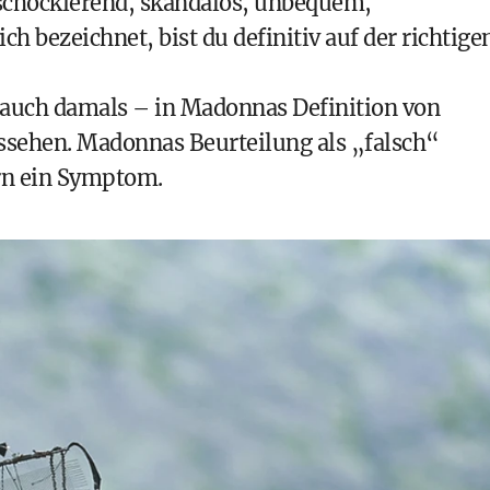
 schockierend, skandalös, unbequem,
ch bezeichnet, bist du definitiv auf der richtige
 auch damals – in Madonnas Definition von
Aussehen. Madonnas Beurteilung als „falsch“
ern ein Symptom.