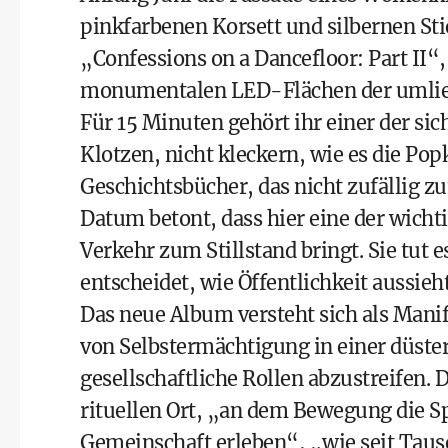
pinkfarbenen Korsett und silbernen St
„Confessions on a Dancefloor: Part II“,
monumentalen LED-Flächen der umlieg
Für 15 Minuten gehört ihr einer der sic
Klotzen, nicht kleckern, wie es die Popk
Geschichtsbücher, das nicht zufällig z
Datum betont, dass hier eine der wic
Verkehr zum Stillstand bringt. Sie tut e
entscheidet, wie Öffentlichkeit aussieht
Das neue Album versteht sich als Manife
von Selbstermächtigung in einer düster
gesellschaftliche Rollen abzustreifen.
rituellen Ort, „an dem Bewegung die S
Gemeinschaft erleben“, „wie seit Taus