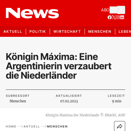
ABO
AKTUELL
POLITIK
WIRTSCHAFT
MENSCHEN
LEBE
Königin Máxima: Eine
Argentinierin verzaubert
die Niederländer
SUBRESSORT
AKTUALISIERT
LESEZEIT
Menschen
07.02.2023
9 min
Königin Maxima der Niederlande
©
IMAGO, ANP
HOME
AKTUELL
MENSCHEN