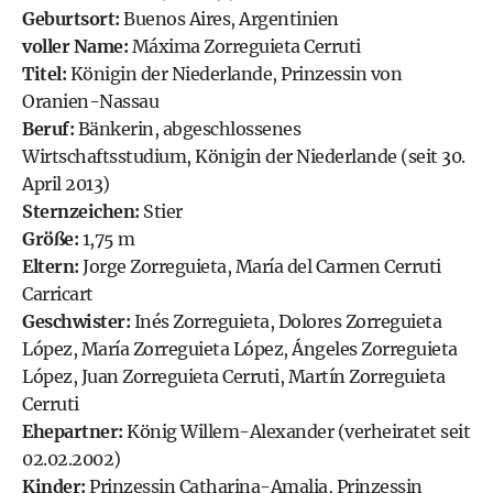
Geburtsort:
Buenos Aires, Argentinien
voller Name:
Máxima Zorreguieta Cerruti
Titel:
Königin der Niederlande, Prinzessin von
Oranien-Nassau
Beruf:
Bänkerin, abgeschlossenes
Wirtschaftsstudium, Königin der Niederlande (seit 30.
April 2013)
Sternzeichen:
Stier
Größe:
1,75 m
Eltern:
Jorge Zorreguieta, María del Carmen Cerruti
Carricart
Geschwister:
Inés Zorreguieta, Dolores Zorreguieta
López, María Zorreguieta López, Ángeles Zorreguieta
López, Juan Zorreguieta Cerruti, Martín Zorreguieta
Cerruti
Ehepartner:
König Willem-Alexander (verheiratet seit
02.02.2002)
Kinder:
Prinzessin Catharina-Amalia
, Prinzessin