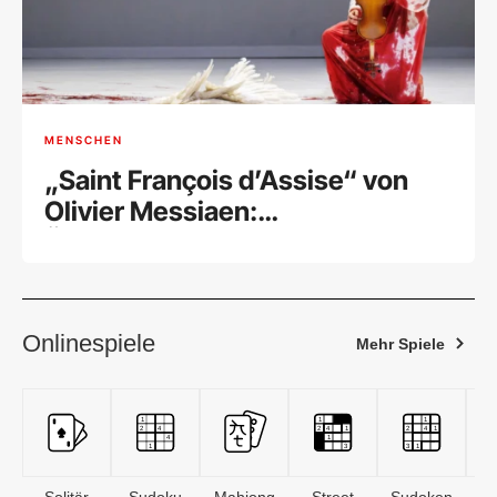
MENSCHEN
„Saint François d’Assise“ von
Olivier Messiaen:
Überwältigende Hommage an
den Schöpfer eines
Meisterwerks
Onlinespiele
Mehr Spiele
Solitär
Sudoku
Mahjong
Street
Sudoken
B