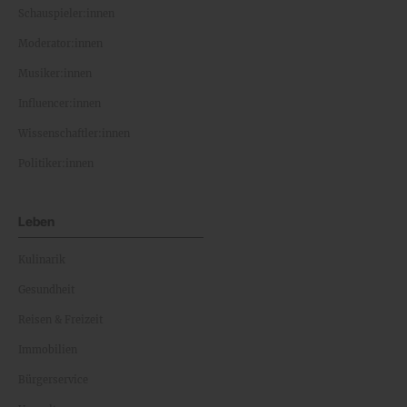
Schauspieler:innen
Moderator:innen
Musiker:innen
Influencer:innen
Wissenschaftler:innen
Politiker:innen
Leben
Kulinarik
Gesundheit
Reisen & Freizeit
Immobilien
Bürgerservice