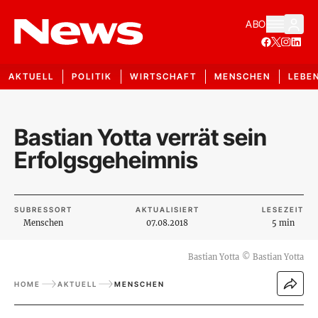
ABO
AKTUELL
POLITIK
WIRTSCHAFT
MENSCHEN
LEBE
Bastian Yotta verrät sein
Erfolgsgeheimnis
SUBRESSORT
AKTUALISIERT
LESEZEIT
Menschen
07.08.2018
5 min
Bastian Yotta
©
Bastian Yotta
HOME
AKTUELL
MENSCHEN