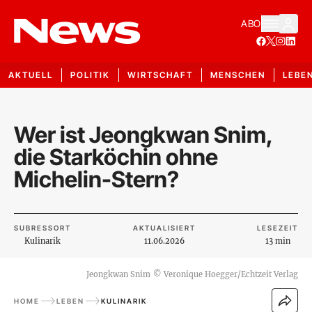
ABO
AKTUELL
POLITIK
WIRTSCHAFT
MENSCHEN
LEBE
Wer ist Jeongkwan Snim,
die Starköchin ohne
Michelin-Stern?
SUBRESSORT
AKTUALISIERT
LESEZEIT
Kulinarik
11.06.2026
13 min
Jeongkwan Snim
©
Veronique Hoegger/Echtzeit Verlag
HOME
LEBEN
KULINARIK