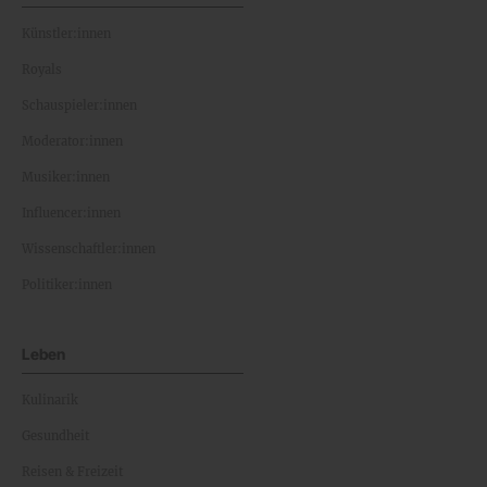
Künstler:innen
Royals
Schauspieler:innen
Moderator:innen
Musiker:innen
Influencer:innen
Wissenschaftler:innen
Politiker:innen
Leben
Kulinarik
Gesundheit
Reisen & Freizeit